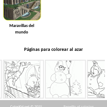
Maravillas del
mundo
Páginas para colorear al azar
Salto peligroso
Muñeco de nieve
La morsa y 
ColorKid.net © 2015
Benefits of coloring