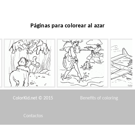
Páginas para colorear al azar
Mammoth Ellie
Sirena con piernas
Aviones Su
ColorKid.net © 2015
Benefits of coloring
Contactos
Disclaimer