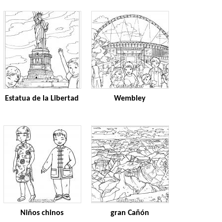
Estatua de la Libertad
Wembley
Niños chinos
gran Cañón