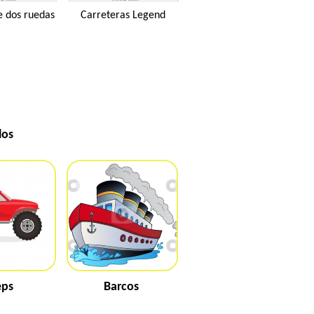
e dos ruedas
Carreteras Legend
los
eps
Barcos