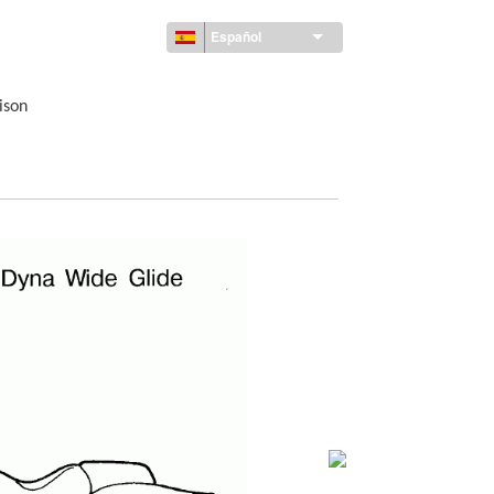
Español
ison