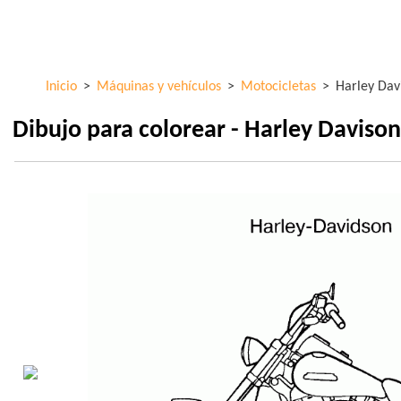
Pasar al
ColorKid.net
contenido
principal
Inicio
>
Máquinas y vehículos
>
Motocicletas
>
Harley Dav
Dibujo para colorear - Harley Davison