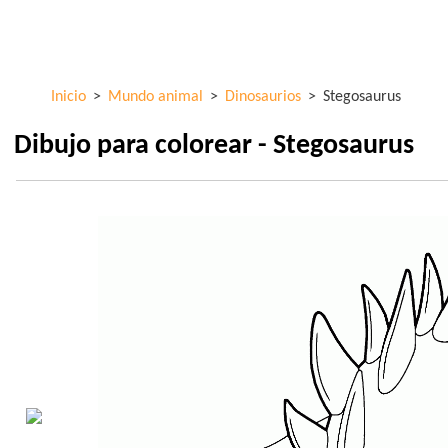
Pasar al
ColorKid.net
contenido
principal
Inicio
>
Mundo animal
>
Dinosaurios
>
Stegosaurus
Dibujo para colorear - Stegosaurus