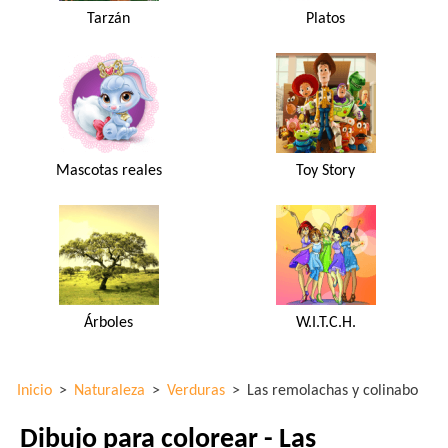
Tarzán
Platos
Mascotas reales
Toy Story
Árboles
W.I.T.C.H.
Inicio
>
Naturaleza
>
Verduras
>
Las remolachas y colinabo
Dibujo para colorear - Las