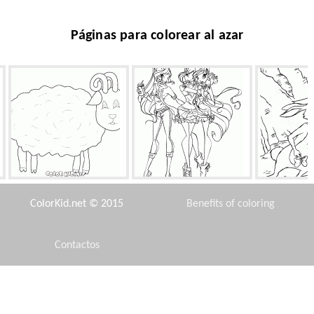
Páginas para colorear al azar
Sheep Meadow
Bloom, Flora y la Stella
Conejo decor
Nav
ColorKid.net © 2015
Benefits of coloring
Contactos
Disclaimer
Baymax
Coche de competición de los
Barbie en 
años 80
ves