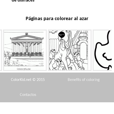
de disfraces
Páginas para colorear al azar
Templo de Artemisa
Perro grande y cachorros
Pollo de
ColorKid.net © 2015
Benefits of coloring
Contactos
Disclaimer