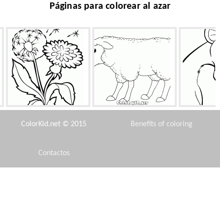
Páginas para colorear al azar
Taraxacum
Ovejas sonrientes
La leo
ColorKid.net © 2015
Benefits of coloring
Contactos
Disclaimer
Papú
Tanque de batalla (Israel)
Baba
Privacy Policy