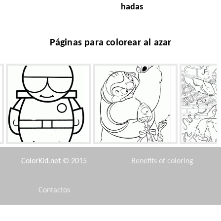
hadas
Páginas para colorear al azar
Piloto
Jamba, Flikli y Stitch
Car
ColorKid.net © 2015
Benefits of coloring
Contactos
Disclaimer