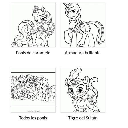
Ponis de caramelo
Armadura brillante
Todos los ponis
Tigre del Sultán