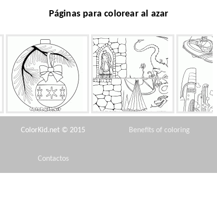
Páginas para colorear al azar
La bola en la pelota
En dragón cautiverio
Lewis en
ColorKid.net © 2015
Benefits of coloring
Contactos
Disclaimer
Pollo de juguete
Fuerte rugido del dinosaurio
Cambio 
Privacy Policy