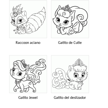
Raccoon aciano
Gatito de Cutie
Gatito Jewel
Gatito del deslizador