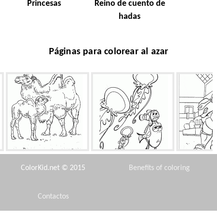
Princesas
Reino de cuento de
hadas
Páginas para colorear al azar
Camellos en el desierto
Medusas Insidious
Raphael 
ColorKid.net © 2015
Benefits of coloring
Contactos