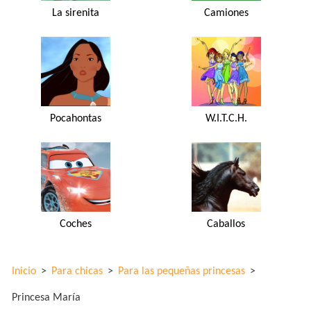
La sirenita
Camiones
Pocahontas
W.I.T.C.H.
Coches
Caballos
Inicio
>
Para chicas
>
Para las pequeñas princesas
>
Princesa María