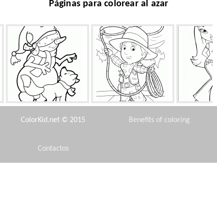
Páginas para colorear al azar
e
Muñeco de nieve y perro
Manny vaquero
Estilo 
ColorKid.net © 2015
Benefits of coloring
Contactos
Disclaimer
Líder - Kakashi Hatake
Familia juntos de nuevo
Princesa de h
Privacy Policy