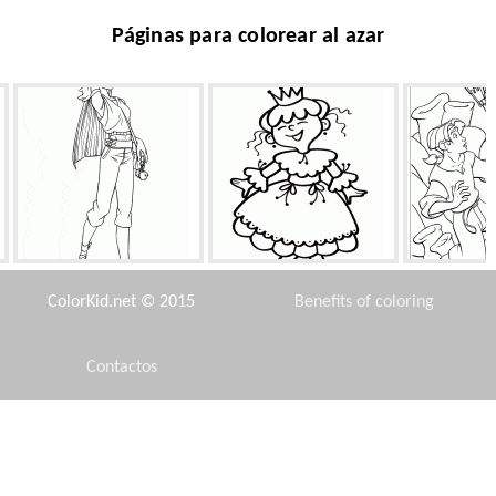
Páginas para colorear al azar
Alegre Cornelia
Princesa divertida
Robot d
ColorKid.net © 2015
Benefits of coloring
Contactos
Disclaimer
Diferentes bayas
Fuerte rugido del dinosaurio
Harley