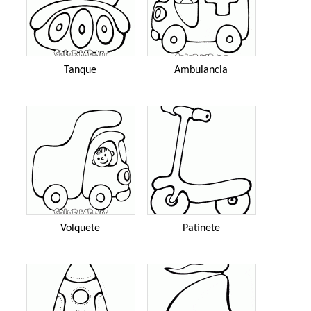
Tanque
Ambulancia
Volquete
Patinete