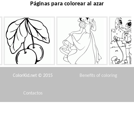
Páginas para colorear al azar
Cereza dulce
Tipo Princesa
La muchacha 
a su 
ColorKid.net © 2015
Benefits of coloring
Contactos
Disclaimer
Hermandad secreta
Timon en mal estado
Bestia y Bel
Privacy Policy