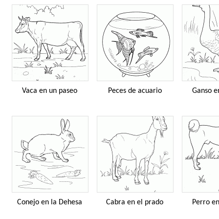
Vaca en un paseo
Peces de acuario
Ganso en
Conejo en la Dehesa
Cabra en el prado
Perro en