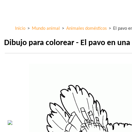
Pasar al
ColorKid.net
contenido
principal
Inicio
>
Mundo animal
>
Animales domésticos
>
El pavo e
Dibujo para colorear - El pavo en un