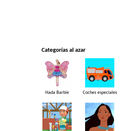
NAVIDAD Y AÑO NUEVO
PELÍCULAS Y SERIES
NATURALEZA
Categorías al azar
Hada Barbie
Coches especiales