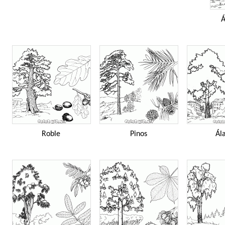
Á
Roble
Pinos
Ál