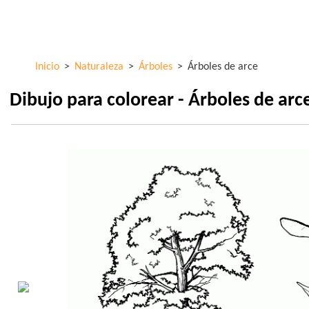
Pasar al
ColorKid.net
contenido
principal
Inicio
>
Naturaleza
>
Árboles
>
Árboles de arce
Dibujo para colorear - Árboles de arc