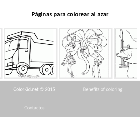
Páginas para colorear al azar
Camión de juguete
Regalo
Por l
ColorKid.net © 2015
Benefits of coloring
Contactos
Disclaimer
Almacenamiento Magia
Ramificación del manzano
Princesa 
cac