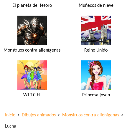
El planeta del tesoro
Muñecos de nieve
Monstruos contra alienígenas
Reino Unido
W.I.T.C.H.
Princesa joven
Inicio
>
Dibujos animados
>
Monstruos contra alienígenas
>
Lucha