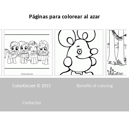
Páginas para colorear al azar
Regalos para ponis
Pequeño ratón
Bosque
ColorKid.net © 2015
Benefits of coloring
Contactos
Disclaimer
Pequeño carro
Cabra y el bosque
Un buen Tin