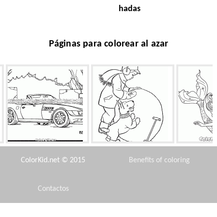
hadas
Páginas para colorear al azar
BMW Cabrio
Boy esculpe muñeco de
Princes
nieve
ColorKid.net © 2015
Benefits of coloring
Contactos