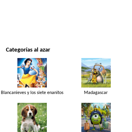
PELÍCULAS Y SERIES
NATURALEZA
Categorías al azar
Blancanieves y los siete enanitos
Madagascar