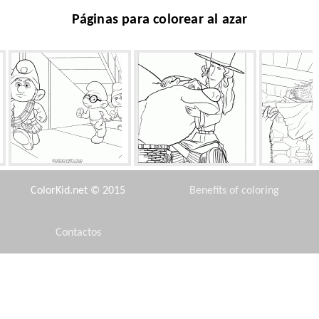
Páginas para colorear al azar
Pitufos en la calle
Inicio oso insecto
Madre sa
ColorKid.net © 2015
Benefits of coloring
Contactos
Disclaimer
o
Glowing punta del árbol de
Cenicienta y el Príncipe en
Mosca d
navidad
un carruaje
Privacy Policy