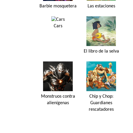
Barbie mosquetera
Las estaciones
Cars
El libro de la selva
Monstruos contra
Chip y Chop:
alienígenas
Guardianes
rescatadores