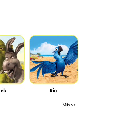
rek
Rio
Más >>