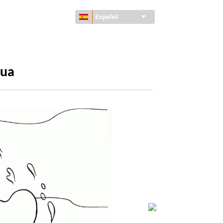
Español
gua