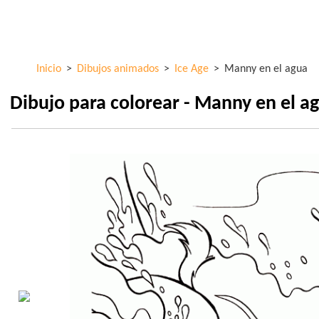
Pasar al
ColorKid.net
contenido
principal
Inicio
>
Dibujos animados
>
Ice Age
>
Manny en el agua
Dibujo para colorear - Manny en el a