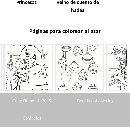
Princesas
Reino de cuento de
hadas
Páginas para colorear al azar
Mamá Susan y BOB
Una gran cantidad de
Jefe en 
juguetes de Navidad
ColorKid.net © 2015
Benefits of coloring
Contactos