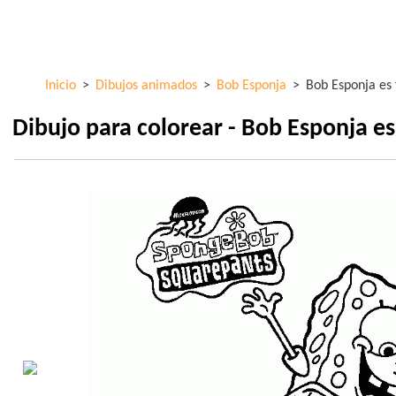
Pasar al
ColorKid.net
contenido
principal
Inicio
>
Dibujos animados
>
Bob Esponja
>
Bob Esponja es 
Dibujo para colorear - Bob Esponja es 