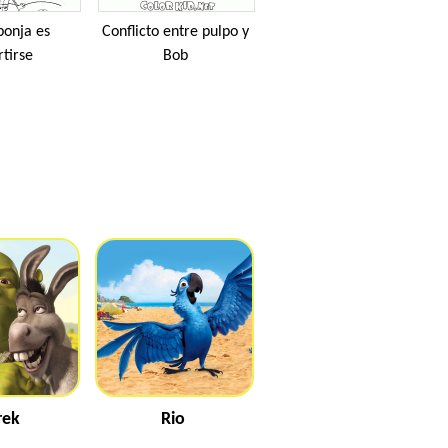
ponja es
Conflicto entre pulpo y
rtirse
Bob
rek
Rio