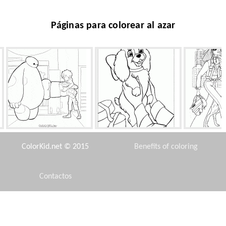
Páginas para colorear al azar
Hiro y Baymax
Perrito de la Navidad
Chica en
ColorKid.net © 2015
Benefits of coloring
Contactos
Disclaimer
Robot serrar una madera
Lilo llama Cobre
Mascota