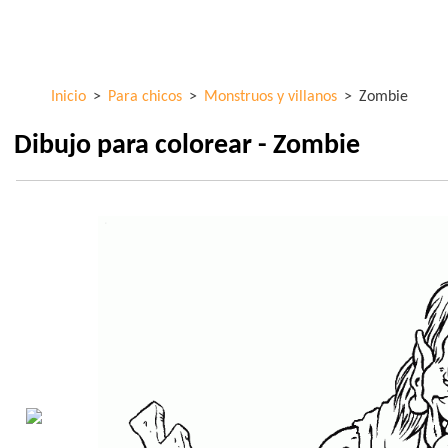
Pasar al
ColorKid.net
contenido
principal
Inicio
>
Para chicos
>
Monstruos y villanos
>
Zombie
Dibujo para colorear - Zombie