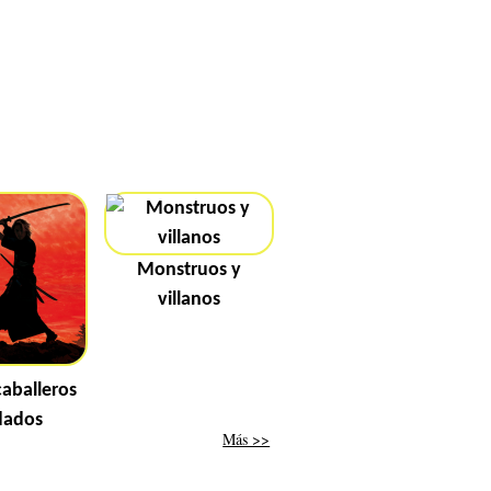
Monstruos y
villanos
caballeros
dados
Más >>