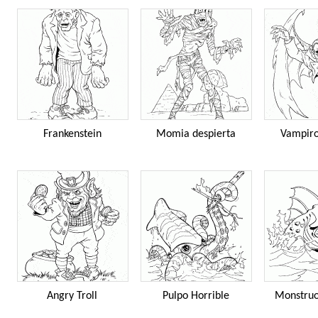
Frankenstein
Momia despierta
Vampiro
Angry Troll
Pulpo Horrible
Monstruo