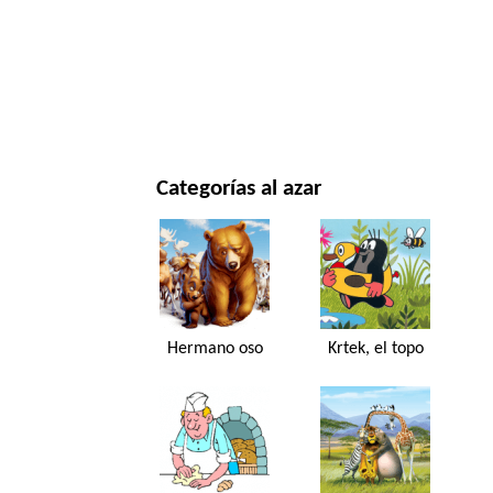
NAVIDAD Y AÑO NUEVO
PELÍCULAS Y SERIES
NATURALEZA
Categorías al azar
Hermano oso
Krtek, el topo