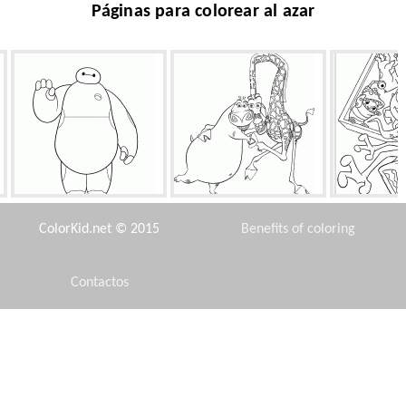
Páginas para colorear al azar
Baymax
Gloria y la jirafa linda
Vuelo 
ColorKid.net © 2015
Benefits of coloring
Contactos
Disclaimer
Mundial de pony divertido
Cenicienta delante del
Gui
espejo
Privacy Policy