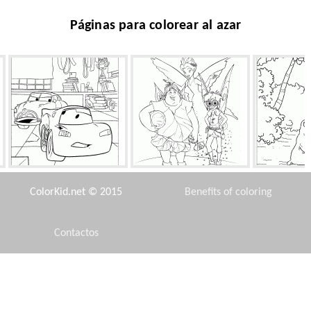
Páginas para colorear al azar
Leyenda Nuevo y viejo
Bobble y Clank
Lars co
ColorKid.net © 2015
Benefits of coloring
Contactos
Disclaimer
Templo del dios Amon
Un amigo Hipo
Ea