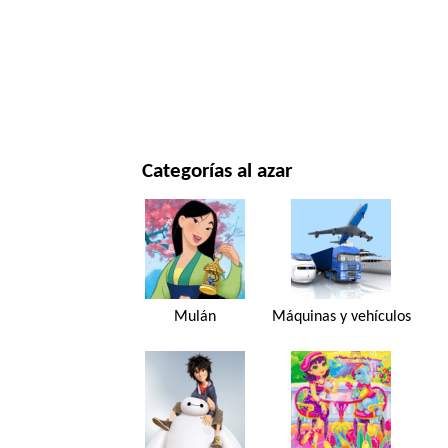
NAVIDAD Y AÑO NUEVO
PELÍCULAS Y SERIES
NATURALEZA
Categorías al azar
Mulán
Máquinas y vehículos