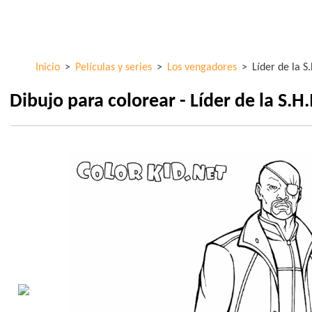
Pasar al
ColorKid.net
contenido
principal
Inicio
>
Películas y series
>
Los vengadores
>
Líder de la S
Dibujo para colorear - Líder de la S.H.