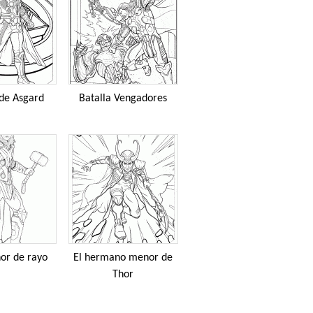
 de Asgard
Batalla Vengadores
ñor de rayo
El hermano menor de
Thor