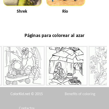
Shrek
Rio
Páginas para colorear al azar
El villano ha robado
Pocahontas es cocinar
Veloci
dispositivo
ColorKid.net © 2015
Benefits of coloring
Contactos