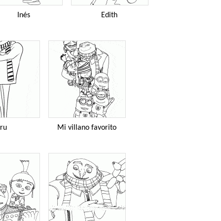
Inés
Edith
ru
Mi villano favorito