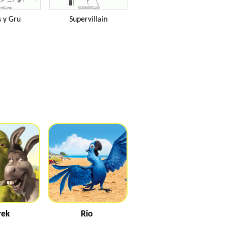
 y Gru
Supervillain
rek
Rio