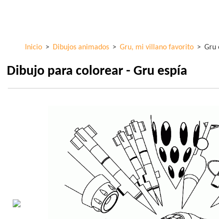
Pasar al
ColorKid.net
contenido
principal
Inicio
>
Dibujos animados
>
Gru, mi villano favorito
>
Gru 
Dibujo para colorear - Gru espía