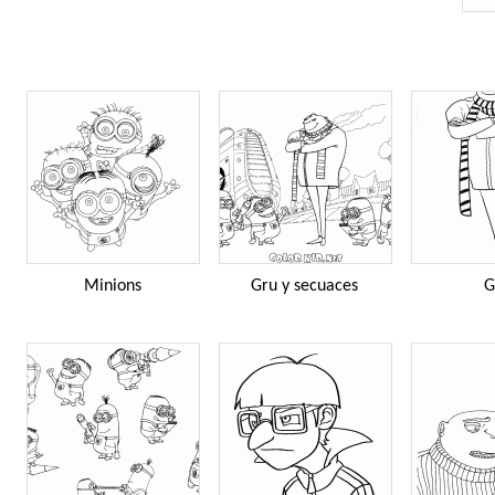
Minions
Gru y secuaces
G