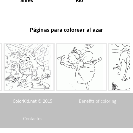
Shrek
Rio
Páginas para colorear al azar
Luiz
Bailes de hadas
Potro y la ar
ColorKid.net © 2015
Benefits of coloring
Contactos