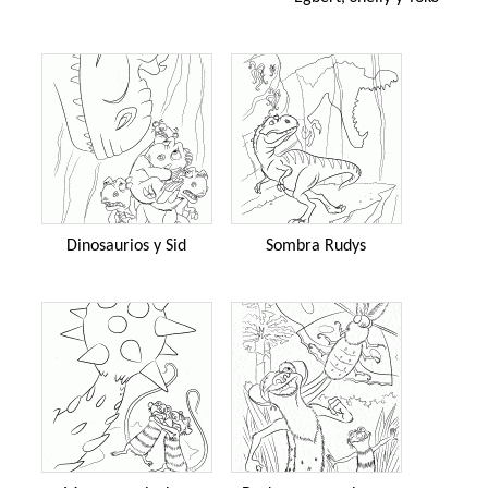
Dinosaurios y Sid
Sombra Rudys