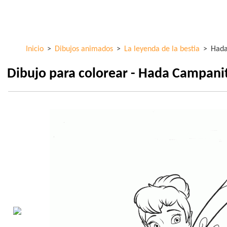
Pasar al
ColorKid.net
contenido
principal
Inicio
>
Dibujos animados
>
La leyenda de la bestia
>
Hada
Dibujo para colorear - Hada Campani