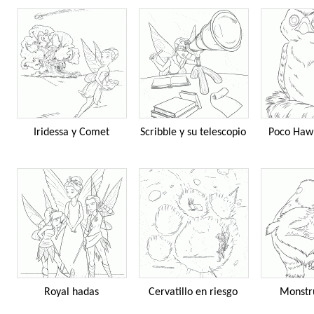
Iridessa y Comet
Scribble y su telescopio
Poco Haw
Royal hadas
Cervatillo en riesgo
Monstru