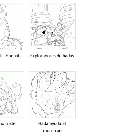
k - Hannah
Exploradores de hadas
o triste
Hada ayuda al
monstruo