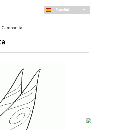
Español
 Campanita
ta