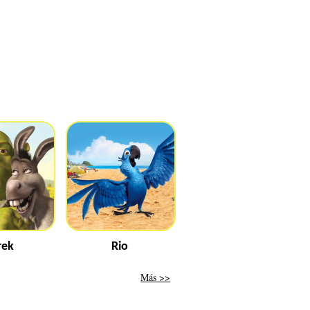
rek
Rio
Más >>