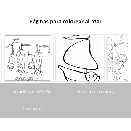
Páginas para colorear al azar
Opposums
Keel
Mérida y
ColorKid.net © 2015
Benefits of coloring
Contactos
Disclaimer