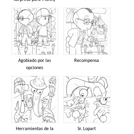
Agobiado por las
Recompensa
opciones
Herramientas de la
Sr. Lopart