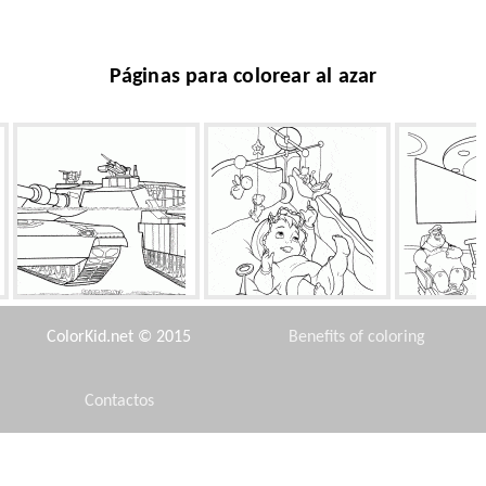
Páginas para colorear al azar
Abrams
Bebé durmiendo
EVE y descu
ColorKid.net © 2015
Benefits of coloring
Contactos
Disclaimer
Nuevo llegó
Gato en las botas y la poción
Viuda