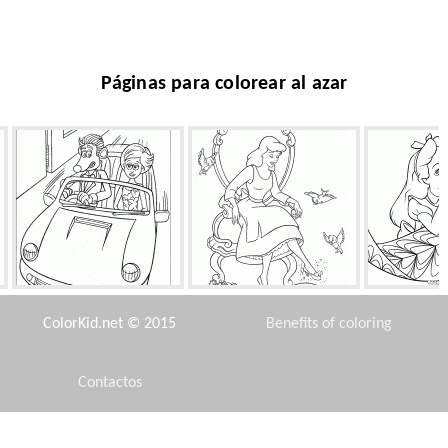
Páginas para colorear al azar
Roddy St. James
Cenicienta y una zapatilla de
Sueños 
cristal
ColorKid.net © 2015
Benefits of coloring
Contactos
Disclaimer