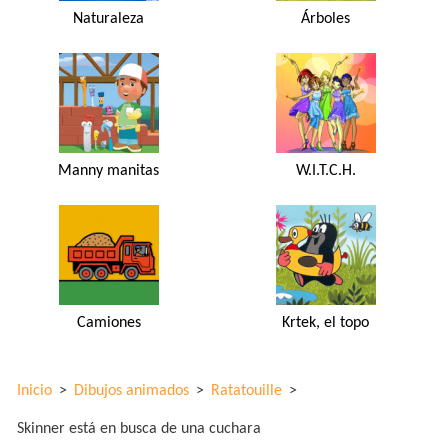
Naturaleza
Árboles
Manny manitas
W.I.T.C.H.
Camiones
Krtek, el topo
Inicio
>
Dibujos animados
>
Ratatouille
>
Skinner está en busca de una cuchara