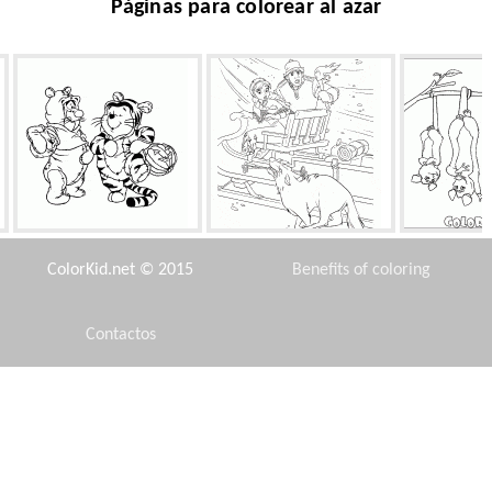
Páginas para colorear al azar
Mascarada y Winnie
Lobos ataque
Opp
ColorKid.net © 2015
Benefits of coloring
Contactos
Disclaimer
Limonada en el calor
Mammoth está llevando a
Helia 
los osos
Privacy Policy