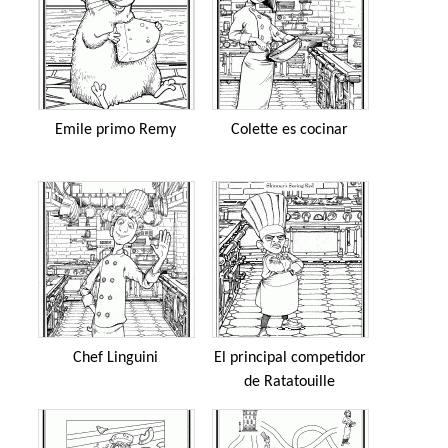
Emile primo Remy
Colette es cocinar
Chef Linguini
El principal competidor
de Ratatouille