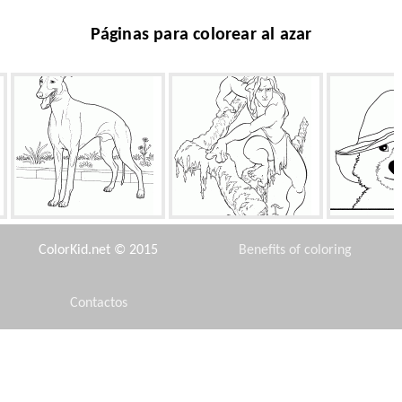
Páginas para colorear al azar
Galgo italiano
Tarzán en el pueblo
Padding
ColorKid.net © 2015
Benefits of coloring
Contactos
Disclaimer
Mini y Mickey Mouse
Magic Carpet está de vuelta
Gru en el 