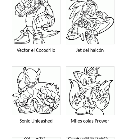
Vector el Cocodrilo
Jet del halcón
Sonic Unleashed
Miles colas Prower