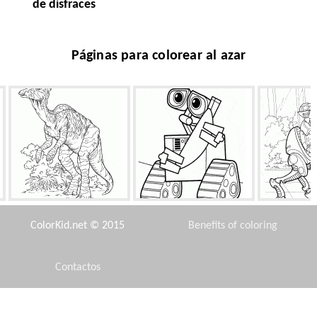
de disfraces
Páginas para colorear al azar
Corythosaurus
WALL-E y la antena
Auto-paso 
ColorKid.net © 2015
Benefits of coloring
Contactos
Disclaimer