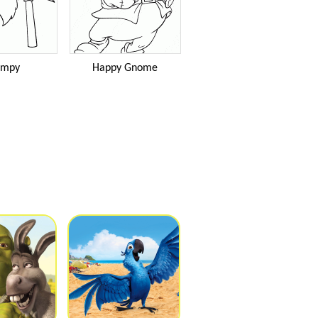
umpy
Happy Gnome