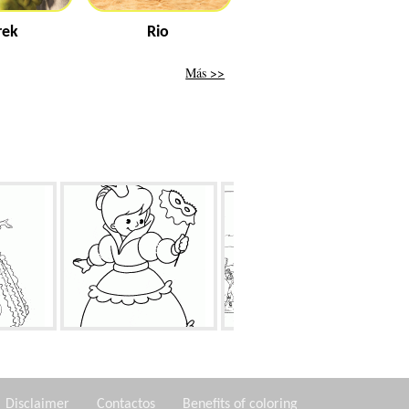
rek
Rio
Más >>
 pelota
Año Nuevo traje de la
Templo de Artemisa
princesa
Disclaimer
Contactos
Benefits of coloring