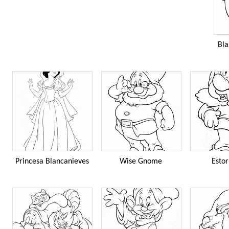
Bla
Princesa Blancanieves
Wise Gnome
Esto