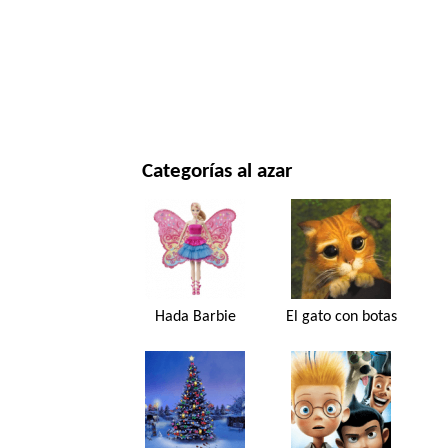
NAVIDAD Y AÑO NUEVO
PELÍCULAS Y SERIES
NATURALEZA
Categorías al azar
Hada Barbie
El gato con botas