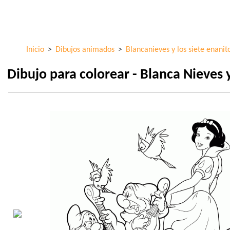
Pasar al
ColorKid.net
contenido
principal
Inicio
>
Dibujos animados
>
Blancanieves y los siete enanit
Dibujo para colorear - Blanca Nieves 