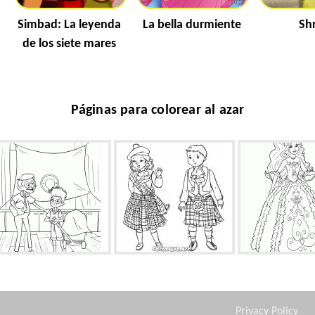
Simbad: La leyenda
La bella durmiente
Sh
de los siete mares
Páginas para colorear al azar
Exposición de Invenciones
Niños escoceses
Barbie va a la
Privacy Policy