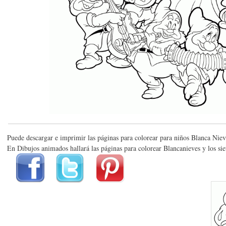
Puede descargar e imprimir las páginas para colorear para niños Blanca Niev
En Dibujos animados hallará las páginas para colorear Blancanieves y los sie