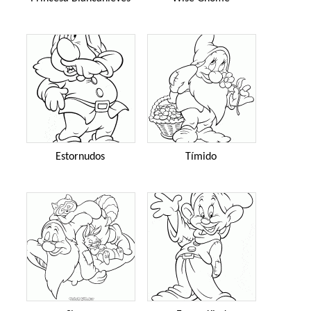
Estornudos
Tímido