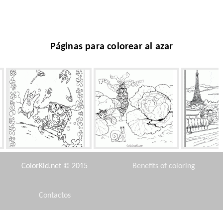
Páginas para colorear al azar
Ataque de las medusas
Repollo
Remy 
ColorKid.net © 2015
Benefits of coloring
Contactos