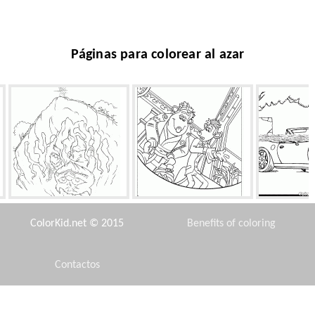
Páginas para colorear al azar
Monstruos Shelter
En el borde de la taza del
BMW 
inodoro
ColorKid.net © 2015
Benefits of coloring
Contactos
Disclaimer