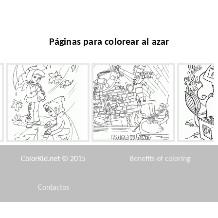
Páginas para colorear al azar
Barcos de otoño
Músico Roddy
La Sireni
ColorKid.net © 2015
Benefits of coloring
Contactos
Disclaimer