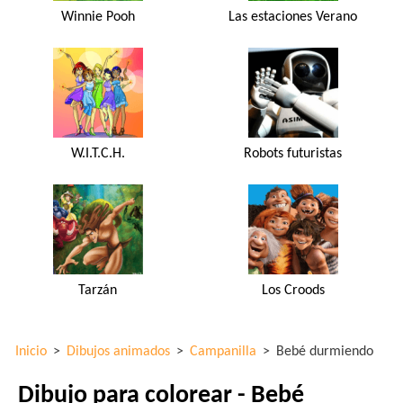
Winnie Pooh
Las estaciones Verano
W.I.T.C.H.
Robots futuristas
Tarzán
Los Croods
Inicio
>
Dibujos animados
>
Campanilla
>
Bebé durmiendo
Dibujo para colorear - Bebé