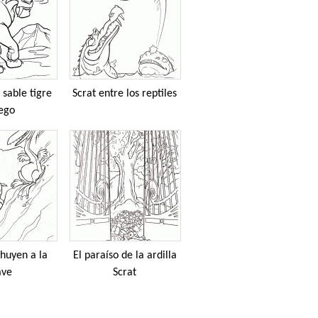
 sable tigre
Scrat entre los reptiles
ego
huyen a la
El paraíso de la ardilla
ave
Scrat