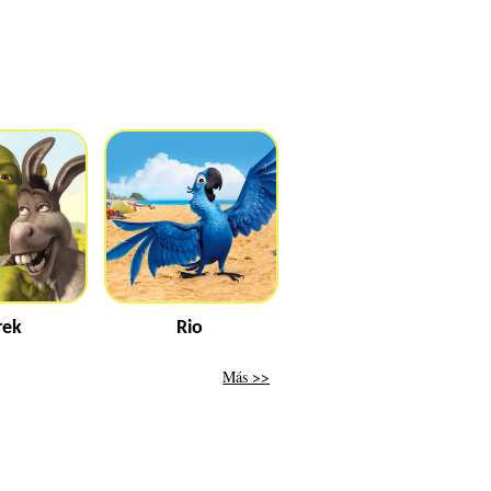
rek
Rio
Más >>