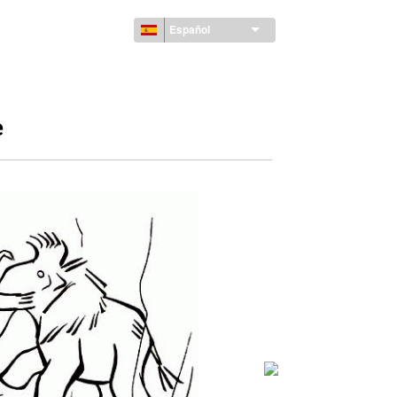
Español
e