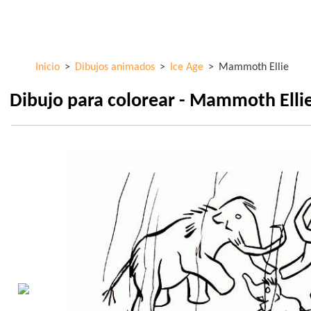
Pasar al
ColorKid.net
contenido
principal
Inicio
>
Dibujos animados
>
Ice Age
>
Mammoth Ellie
Dibujo para colorear - Mammoth Elli