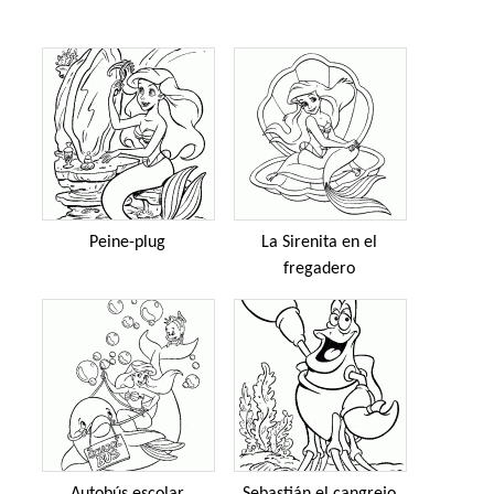
Peine-plug
La Sirenita en el
fregadero
Autobús escolar
Sebastián el cangrejo