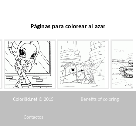
Páginas para colorear al azar
Muchacha con la bufanda
Exploradores de hadas
Tanque
ColorKid.net © 2015
Benefits of coloring
Contactos
Disclaimer