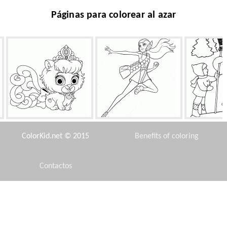
Páginas para colorear al azar
Gatito del deslizador
Miel Limón con bombas
Los niños 
muñeco 
ColorKid.net © 2015
Benefits of coloring
Contactos
Disclaimer
Guardián Will
Viste desde el pecho
Neptuno 
prop
Privacy Policy