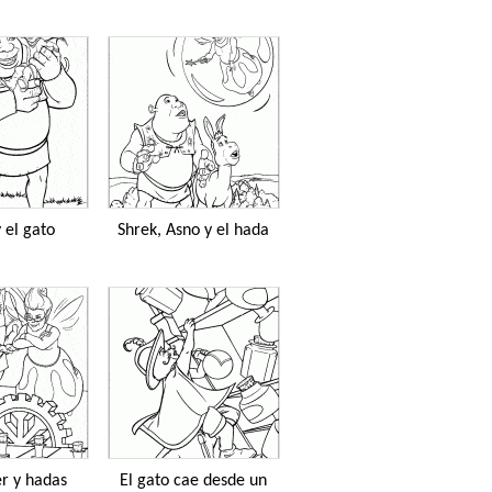
 el gato
Shrek, Asno y el hada
r y hadas
El gato cae desde un