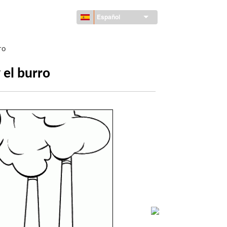
Español
ro
 el burro