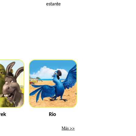
estante
rek
Rio
Más >>