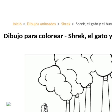
Pasar al
ColorKid.net
contenido
principal
Inicio
>
Dibujos animados
>
Shrek
>
Shrek, el gato y el bur
Dibujo para colorear - Shrek, el gato y