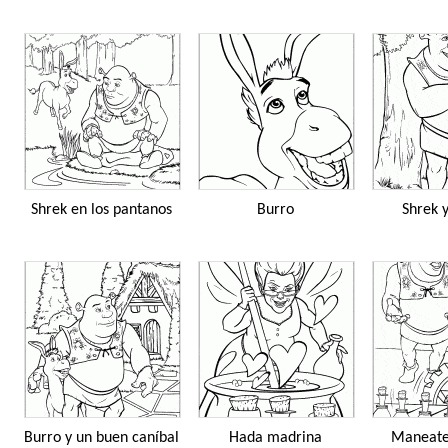
Shrek en los pantanos
Burro
Shrek y
Burro y un buen caníbal
Hada madrina
Maneate