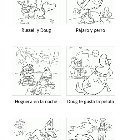
Russell y Doug
Pájaro y perro
Hoguera en la noche
Doug le gusta la pelota