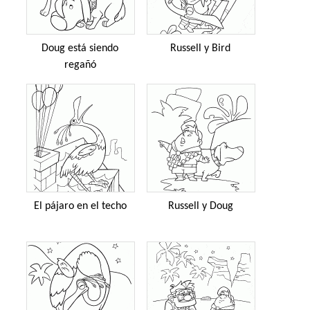
Doug está siendo
Russell y Bird
regañó
El pájaro en el techo
Russell y Doug